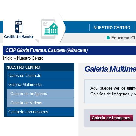
Pa
co
pri
NUESTRO CENTRO
EducamosC
CALENDARIO ESCOL
CRFP
CEIP Gloria Fuertes, Caudete (Albacete)
Inicio
»
Nuestro Centro
Se encuentra usted aquí
Galería Multim
NUESTRO CENTRO
Datos de Contacto
Galería Multimedia
Aquí puedes ver los últim
Galería de Imágenes
Galerías de Imágenes y 
Galería de Vídeos
Contacta con nosotros
Galería de Imágenes